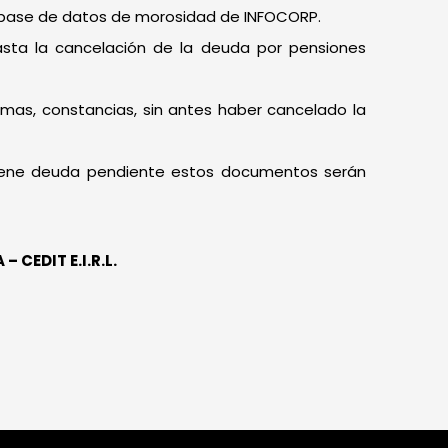
a base de datos de morosidad de INFOCORP.
hasta la cancelación de la deuda por pensiones
omas, constancias, sin antes haber cancelado la
ntiene deuda pendiente estos documentos serán
A –
CEDIT E.I.R.L.